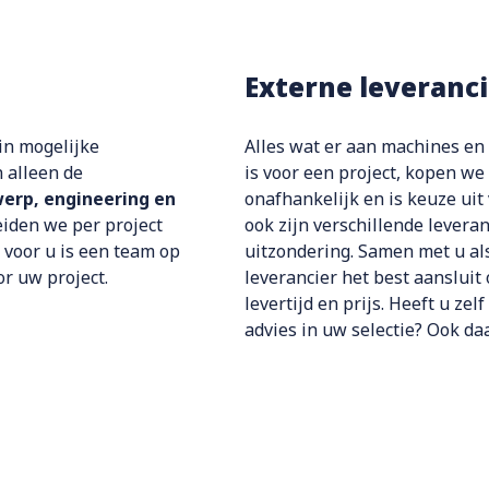
Externe leveranci
in mogelijke
Alles wat er aan machines en
 alleen de
is voor een project, kopen we 
erp, engineering en
onafhankelijk en is keuze uit
eiden we per project
ook zijn verschillende levera
l voor u is een team op
uitzondering.
Samen
met u al
or uw project.
leverancier
het best aansluit 
levertijd
en prijs. Heeft u ze
advies in uw selectie? Ook d