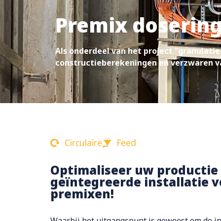
Premix doserin
Als onderdeel van het project “granulatie
constructieberekeningen en verzwaren va
Circulaire
Feed
Optimaliseer uw productie
geïntegreerde installatie v
premixen!
Waarbij het uitgangspunt is geweest om de ins