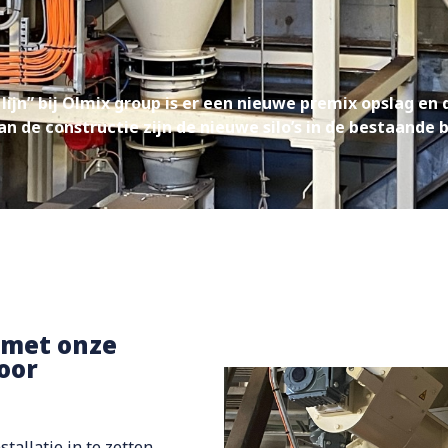
g
 lijn” bij Olmix group is er een nieuwe premix opslag e
n de constructie zijn de nieuwe silo’s in de bestaand
 met onze
oor
tallatie in te zetten